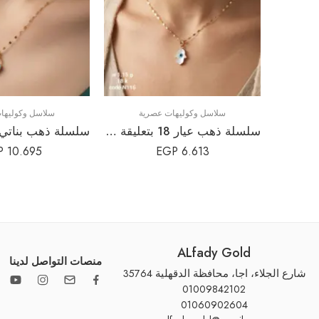
سلاسل وكوليهات عصرية
سلاسل وكوليها
سلسلة ذهب عيار 18 بتعليقة الكف (خمسة وخميسة) صدفية | كود N116
P
10.695
EGP
6.613
ALfady Gold
منصات التواصل لدينا
شارع الجلاء، اجا، محافظة الدقهلية 35764
01009842102
01060902604