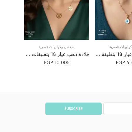
وليهات عصرية
سلاسل وكوليهات عصرية
سلسلة ذهب عيار 18 بتعليقة الخرزة الزرقاء الرقيقة | كود N122
قلادة ذهب عيار 18 بتعليقات شعار الماركة (حرفي C متداخلين) | سلسلة ليرات ذهبية ناعمة
EGP
10.005
EGP
6.