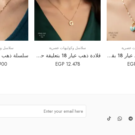
ت عصرية
سلاسل وكوليهات عصرية
سلاسل وك
سلسلة ذهب بناتي عيار 18 بقفل القلب المينا | قلادة الحب والحماية الأنيقة
قلادة ذهب عيار 18 بتعليقة حرف G (G) سميك | سلسلة أسماء شخصية فخمة
900
EGP
12.478
EG