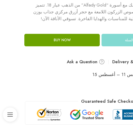
أضيفي سحراً خاصاً لمعصمك مع أسورة “Alfady Gold” من الذهب عيار 18. تتميز
صوص الزركون اللامعة مع حجر أزرق مركزي جذاب بوزن
السلة
BUY NOW
Ask a Question
غسطس 15
Guaranteed Safe Checko