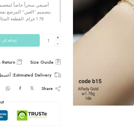
بتصميم “العين” المرصع بف
1.78 جرام. القطعة المثالية للمناسبات والهدايا الفاخرة. تسوقي الأناقة الآن!
+
إضافة إلى 
−
Delivery & Return
Size Guide
Estimated Delivery:
أغسطس 11 – أ
Share
ut