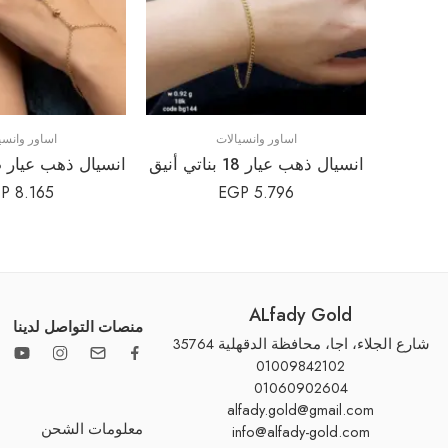
اساور وانسيالات
اساور وانسي
انسيال ذهب عيار 18 بناتي أنيق
P
8.165
EGP
5.796
ALfady Gold
منصات التواصل لدينا
شارع الجلاء، اجا، محافظة الدقهلية 35764
01009842102
01060902604
alfady.gold@gmail.com
معلومات الشحن
info@alfady-gold.com