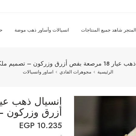
لمتجر شاهد جميع المنتاجات
انسيالات وأساور ذهب موضة
حل
 بفص أزرق وزركون – تصميم ملكي راقٍ
الرئيسية
مجوهرات الفادي
اساور وانسيالات
أزرق وزركون –
EGP
10.235