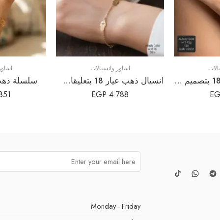
الات
اساور وانسيالات
اساور
انسيال ذهب عيار 18 بتصميم أنيق وفاخر يناسب إطلالتك
انسيال ذهب عيار 18 بتعليقات “خمسة وخميسة” مزدوجة | سوار حماية وناعم
سلسلة ذهب ب
851
EGP
4.788
EG
Monday - Friday