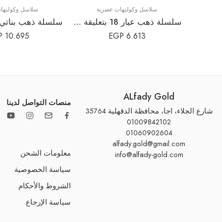
سلاسل وكوليهات عصرية
سلاسل وكوليها
سلسلة ذهب عيار 18 بتعليقة الكف (خمسة وخميسة) صدفية | كود N116
P
10.695
EGP
6.613
ALfady Gold
منصات التواصل لدينا
شارع الجلاء، اجا، محافظة الدقهلية 35764
01009842102
01060902604
alfady.gold@gmail.com
معلومات الشحن
info@alfady-gold.com
سياسة الخصوصية
الشروط والأحكام
سياسة الإرجاع