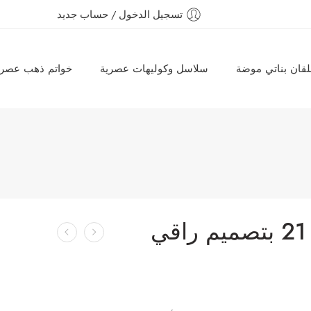
تسجيل الدخول / حساب جديد
قان بناتي موضة
سلاسل وكوليهات عصرية
خواتم ذهب عصري
خاتم ذهب عيار 21 بتصميم راقي