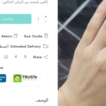
تألقي بلمسة من الرقي الخالص! خاتم ذهب عيار 21 بتصميم فر
+
إضافة إلى 
−
Delivery & Return
Size Guide
Estimated Delivery:
أغسطس 12 – أ
Share
ut
الوصف