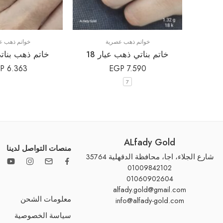
خواتم ذهب عصرية
خواتم ذهب ع
خاتم بناتي ذهب عيار 18⁩⁩
خاتم ذهب بناتي 
P
6.363
EGP
7.590
7
ALfady Gold
منصات التواصل لدينا
شارع الجلاء، اجا، محافظة الدقهلية 35764
01009842102
01060902604
alfady.gold@gmail.com
معلومات الشحن
info@alfady-gold.com
سياسة الخصوصية