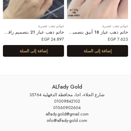
خواتم ذهب عصرية
خواتم ذهب عصرية
خاتم ذهب عيار 18 أنيق بتصميم عصري
خاتم ذهب عيار 21 بتصميم راقي وجذاب
EGP
24.897
EGP
7.623
إضافة إلى السلة
إضافة إلى السلة
ALfady Gold
شارع الجلاء، اجا، محافظة الدقهلية 35764
01009842102
01060902604
alfady.gold@gmail.com
info@alfady-gold.com