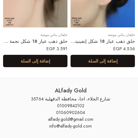
حلقان بناتي موضة
حلقان بناتي موضة
حلق ذهب عيار 18 شكل إنفينيتي مرصع فصوص – Alfady Gold | رمز الأناقة الدائمة
حلق ذهب عيار 18 شكل نجمة لامعه – Alfady Gold | تصميم رقيق ولامع
EGP
3.591
EGP
4.536
إضافة إلى السلة
إضافة إلى السلة
ALfady Gold
شارع الجلاء، اجا، محافظة الدقهلية 35764
01009842102
01060902604
alfady.gold@gmail.com
info@alfady-gold.com