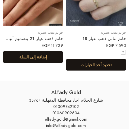
خواتم ذهب عصرية
خواتم ذهب عصرية
خاتم بناتي ذهب عيار 18⁩⁩
خاتم ذهب عيار 21 بتصميم أنيق ومميز
EGP
11.739
EGP
7.590
7
إضافة إلى السلة
تحديد أحد الخيارات
ALfady Gold
شارع الجلاء، اجا، محافظة الدقهلية 35764
01009842102
01060902604
alfady.gold@gmail.com
info@alfady-gold.com