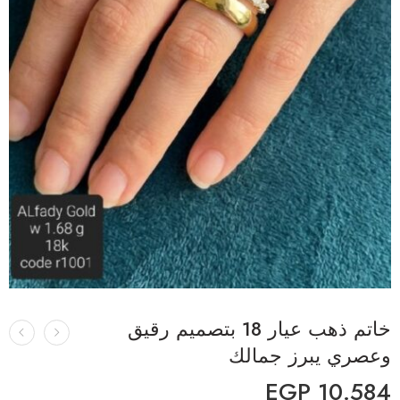
خاتم ذهب عيار 18 بتصميم رقيق
وعصري يبرز جمالك
EGP
10.584