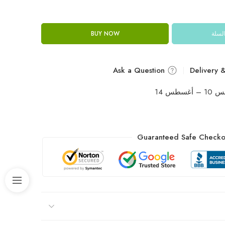
السلة
BUY NOW
Ask a Question
غسطس 14
Guaranteed Safe Checko