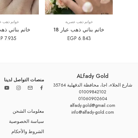
خواتم ذهب عصرية
خواتم ذهب ع
خاتم بناتي ذهب عيار 18
خاتم بناتي ذهب 
P
7.935
EGP
6.843
ALfady Gold
منصات التواصل لدينا
شارع الجلاء، اجا، محافظة الدقهلية 35764
01009842102
01060902604
alfady.gold@gmail.com
معلومات الشحن
info@alfady-gold.com
سياسة الخصوصية
الشروط والأحكام